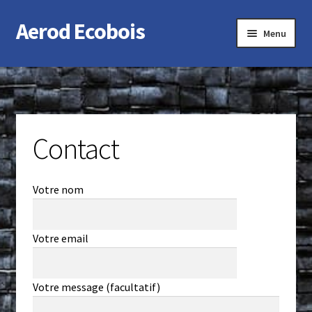
Aerod Ecobois
Aller
Aller
Menu
à
au
la
contenu
Accueil
navigation
Contact
Contact
Votre nom
Votre email
Votre message (facultatif)