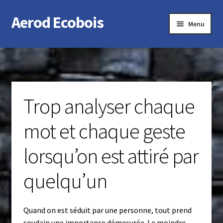
Aerod Ecobois
Aller
Aller
Menu
à
au
la
contenu
Accueil
navigation
Contact
Trop analyser chaque
mot et chaque geste
lorsqu’on est attiré par
quelqu’un
Quand on est séduit par une personne, tout prend
soudain une importance démesurée. Le moindre